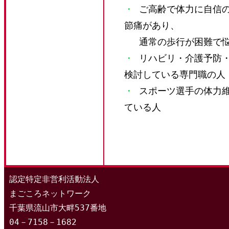
・
ご高齢で体力に自信の
節痛があり、
通常の歩行が困難で悩
・
リハビリ・介護予防・
検討している専門職の人
・
スポーツ選手の体力維
ている人
認定特定非営利活動法人
まごころネットワーク
千葉県流山市大畔537番地
04－7158－1682